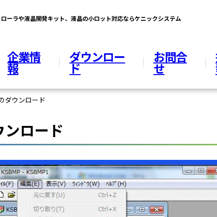
ントローラや液晶開発キット、液晶の小ロット対応ならケニックシステム
企業情
ダウンロー
お問合
報
ド
せ
タのダウンロード
ウンロード