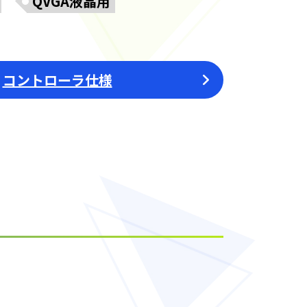
QVGA液晶用
コントローラ仕様