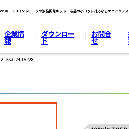
4-LVP28｜LCDコントローラや液晶開発キット、液晶の小ロット対応ならケニックシ
企業情
ダウンロー
お問合
報
ド
せ
KS3224-LVP28